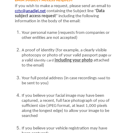
DATA SUBJECT ACCESS REQUEST
If you wish to make a request,
p
lease
send
an email to
cctv@anadigi.net
contain
in
g the Subject line “
Data
subject access request
” including the following
information in the body of the email:
Your
personal
name
(requests from companies or
other entities are not accepted)
A proof of identity (
for example,
a
clearly visible
photo
copy
or photo
of your
valid
passport page
or
a valid
including your photo
attached
identity card
to the email
)
Your full postal address (in case recordings
to
need
be sent to you)
If you believe your facial image may have been
captured, a
recent, full face photograph of you of
sufficient size (
JPEG format, at least
1,000 pixels
along the longest edge)
to allow your image to be
searched
I
f you believe your vehicle registration may have