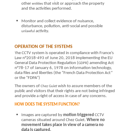
other
that visit or approach the property
entities
and the activities performed.
Monitor and collect evidence of nuisance,
disturbance, pollution, anti-social and possible
activity.
unlawful
OPERATION OF THE SYSTEMS
he CCTV system is operated in compliance with France’s
T
Law n°2018-493 of June 20, 2018 implementing the EU
General Data Protection Regulation (
) amending Act
GDPR
n°78-17 of January 6, 1978 on information technology,
data files and liberties (the “French Data Protection Act”
or the “FDPA”)
The owners of
wish to assure members of the
Chez Guiet
public and visitors that their rights are not being infringed
and provide a right of access in case of any concerns.
HOW DOES THE SYSTEM FUNCTION?
Images are captured by
motion triggered
CCTV
cameras situated around Chez Guiet.
Where no
movement takes place in view of a camera no
data is captured.