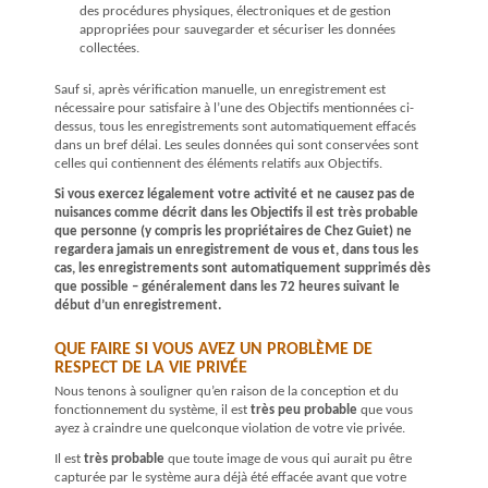
des procédures physiques, électroniques et de gestion
appropriées pour sauvegarder et sécuriser les données
collectées.
Sauf si, après vérification manuelle, un enregistrement est
nécessaire pour satisfaire à l’une des
O
b
jecti
fs
me
ntionnées ci-
dessus, tous les enregistrements sont automatiquement effacés
dans un bref délai. Les seules données qui sont conservées sont
celles qui contiennent des éléments relatifs aux
Objectifs
.
Si vous exercez légalement votre activité et ne causez pas de
nuisances comme décrit dans les O
bjectifs
il est très probable
que personne (y compris les propriétaires de Chez Guiet) ne
regardera jamais un enregistrement de vous et, dans tous les
cas, les enregistrements sont automatiquement supprimés dès
que possible – généralement dans les 72 heures suivant le
début d’un enregistrement.
QUE FAIRE SI VOUS AVEZ UN PROBLÈME DE
RESPECT DE LA VIE PRIVÉE
Nous tenons à souligner qu’en raison de la conception et du
fonctionnement du système, il est
très peu probable
que vous
ayez à craindre une quelconque violation de votre vie privée.
Il est
très probable
que toute image de vous qui aurait pu être
capturée par le système aura déjà été effacée avant que votre