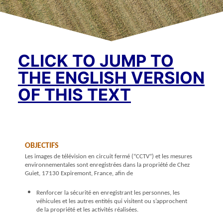
CLICK TO JUMP TO
THE ENGLISH VERSION
OF THIS TEXT
OBJECTIFS
Les images de télévision en circuit fermé
(“CCTV”)
et les mesures
environnementales sont enregistrées dans la propriété de Chez
Guiet, 17130 Expiremont, France, afin de
Renforcer la sécurité en enregistrant les personnes, les
véhicules et les autres entités qui visitent ou s’approchent
de la propriété et les activités réalisées.